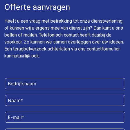
Offerte aanvragen
Heeft u een vraag met betrekking tot onze dienstverlening
of kunnen wij u ergens mee van dienst zijn? Dan kunt u ons
bellen of mailen. Telefonisch contact heeft daarbij de
voorkeur. Zo kunnen we samen overleggen over uw ideeën.
Een terugbelverzoek achterlaten via ons contactformulier
kan natuurlijk ook.
B
e
d
N
r
a
i
a
j
E
m
f
-
*
s
m
n