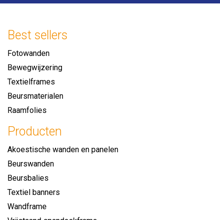
i
r
e
i
z
e
Best sellers
e
f
n
Fotowanden
Bewegwijzering
Textielframes
Beursmaterialen
Raamfolies
Producten
Akoestische wanden en panelen
Beurswanden
Beursbalies
Textiel banners
Wandframe